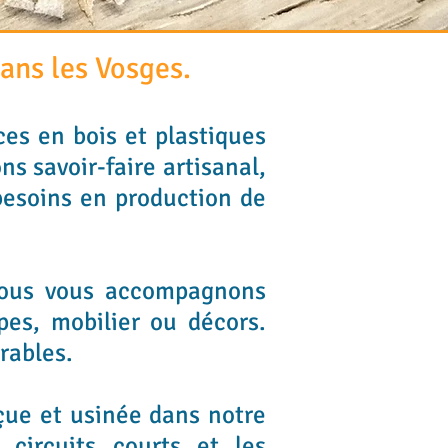
dans les Vosges.
ces en bois et plastiques
s savoir-faire artisanal,
besoins en production de
 nous vous accompagnons
pes, mobilier ou décors.
urables.
çue et usinée dans notre
 circuits courts et les