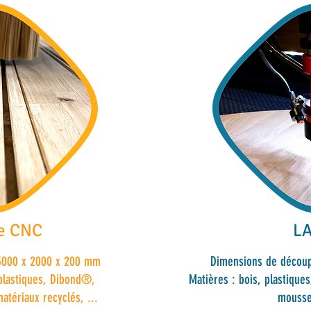
e CNC
L
 3000 x 2000 x 200 mm
Dimensions de découp
last
iques, Dibond®,
Matières : bois, plastiques,
atériaux recyclés, ...
mousse,